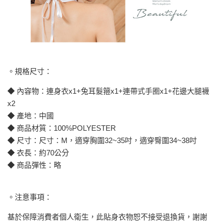
。規格尺寸：
◆ 內容物：連身衣x1+兔耳髮箍x1+連帶式手圈x1+花邊大腿襪
x2
◆ 產地：中國
◆ 商品材質：100%POLYESTER
◆ 尺寸：尺寸：M，適穿胸圍32~35吋，適穿臀圍34~38吋
◆ 衣長：約70公分
◆ 商品彈性：略
。注意事項：
基於保障消費者個人衛生，此貼身衣物恕不接受退換貨，謝謝