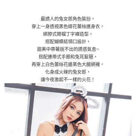
最誘人的兔女郎角色裝扮，
穿上一身透視黑色緹花蕾絲連身衣，
綁脖式開襠丁字褲造型，
搭配蝴蝶結領口設計，
甜美中帶著說不出的誘惑氣息~
搭配連帶式手圈和兔耳髮箍，
再穿上白色蕾絲花邊黑色大腿網襪，
化身成火辣的兔女郎，
讓今夜激起不一樣的火花！