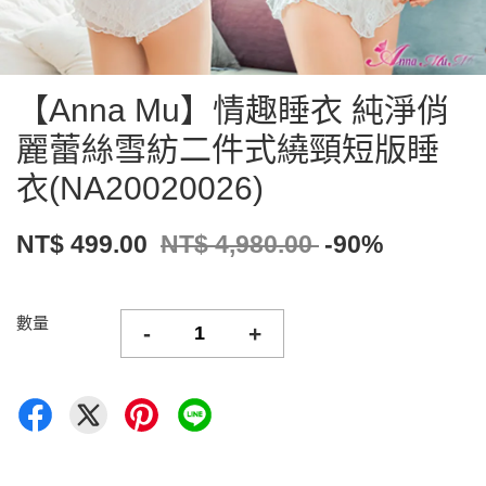
【Anna Mu】情趣睡衣 純淨俏
麗蕾絲雪紡二件式繞頸短版睡
衣(NA20020026)
NT$ 499.00
NT$ 4,980.00
-90%
數量
-
+