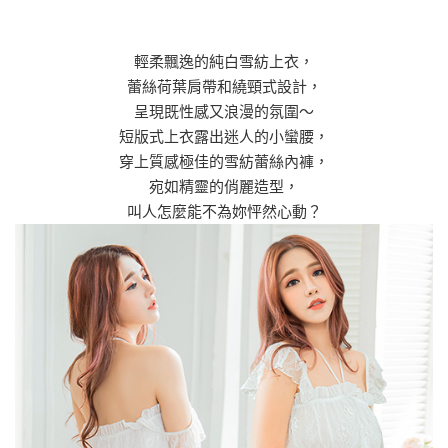
輕柔飄逸的純白雪紡上衣，
蕾絲荷葉肩帶和繞頸式設計，
呈現既性感又浪漫的氛圍～
短版式上衣露出迷人的小蠻腰，
穿上質感極佳的雪紡蕾絲內褲，
宛如精靈的俏麗造型，
叫人怎麼能不為妳怦然心動？