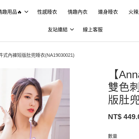
情趣用品🔥
性感睡衣
情趣內衣
連身睡衣
火辣
友站連結
線上客服
內褲短版肚兜睡衣(NA19030021)
【An
雙色
版肚兜睡
NT$ 449.
數量