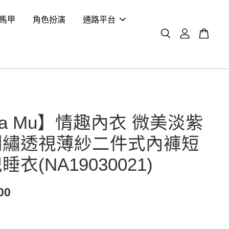
馬甲
角色扮演
通路平台
na Mu】情趣內衣 微美淡紫
刺繡透視薄紗二件式內褲短
衣(NA19030021)
00