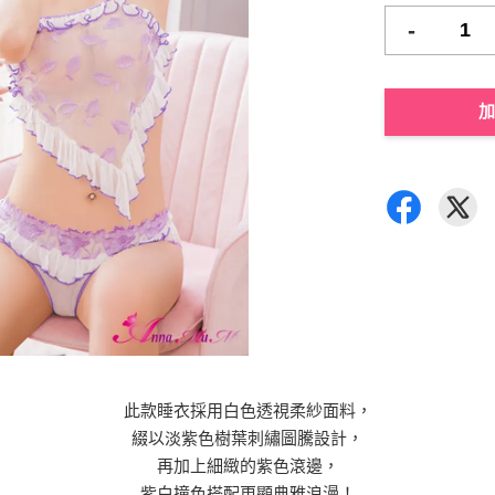
-
加
此款睡衣採用白色透視柔紗面料，
綴以淡紫色樹葉刺繡圖騰設計，
再加上細緻的紫色滾邊，
紫白撞色搭配更顯典雅浪漫！