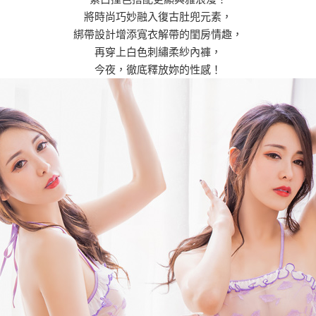
將時尚巧妙融入復古肚兜元素，
綁帶設計增添寬衣解帶的閨房情趣，
再穿上白色刺繡柔紗內褲，
今夜，徹底釋放妳的性感！