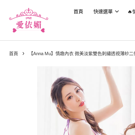
首頁
快速選單
🔥
›
首頁
【Anna Mu】情趣內衣 微美淡紫雙色刺繡透視薄紗二件式