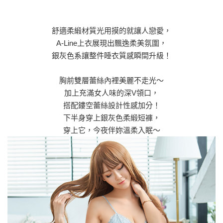
舒適柔緞材質光用摸的就讓人戀愛，
A-Line上衣展現出飄逸柔美氛圍，
銀灰色系讓整件睡衣質感瞬間升級！
胸前雙層蕾絲內裡美麗不走光～
加上充滿女人味的深V領口，
搭配鏤空蕾絲設計性感加分！
下半身穿上銀灰色柔緞短褲，
穿上它，今夜伴妳溫柔入眠～