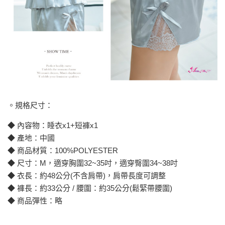
。規格尺寸：
◆ 內容物：睡衣x1+短褲x1
◆ 產地：中國
◆ 商品材質：100%POLYESTER
◆ 尺寸：M，適穿胸圍32~35吋，適穿臀圍34~38吋
◆ 衣長：約48公分(不含肩帶)，肩帶長度可調整
◆ 褲長：約33公分 / 腰圍：約35公分(鬆緊帶腰圍)
◆ 商品彈性：略