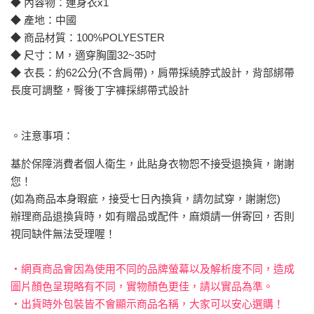
◆ 內容物：連身衣x1
◆ 產地：中國
◆ 商品材質：100%POLYESTER
◆ 尺寸：M，適穿胸圍32~35吋
◆ 衣長：約62公分(不含肩帶)，肩帶採繞脖式設計，背部綁帶
長度可調整，臀後丁字褲採綁帶式設計
。注意事項：
基於保障消費者個人衛生，此貼身衣物恕不接受退換貨，謝謝
您！
(如為商品本身暇疵，接受七日內換貨，請勿試穿，謝謝您)
辦理商品退換貨時，如有贈品或配件，麻煩請一併寄回，否則
視同缺件無法受理喔！
‧網頁商品會因為使用不同的品牌螢幕以及解析度不同，造成
圖片顏色呈現略有不同，實物顏色更佳，請以實品為準。
‧出貨時外包裝皆不會顯示商品名稱，大家可以安心選購！