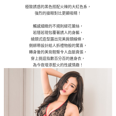
極致誘惑的黑色搭配火辣的大紅色系，
強烈的搶眼對比更顯吸睛！
觸感細緻的不規則緹花蕾絲，
若隱若現包覆著誘人的身軀，
繞頸式造型露出完美肩頸線條，
側綁帶設計給人拆禮物般的驚喜，
轉身後的美背翹臀令人血脈賁張，
穿上挑逗指數百分百的連身衣，
為今夜增添惹火的性感情趣！