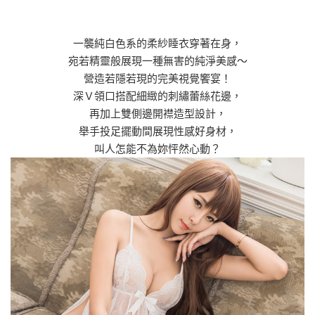
一襲純白色系的柔紗睡衣穿著在身，
宛若精靈般展現一種無害的純淨美感～
營造若隱若現的完美視覺饗宴！
深Ｖ領口搭配細緻的刺繡蕾絲花邊，
再加上雙側邊開襟造型設計，
舉手投足擺動間展現性感好身材，
叫人怎能不為妳怦然心動？