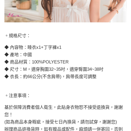
。規格尺寸：
◆ 內容物：睡衣x1+丁字褲x1
◆ 產地：中國
◆ 商品材質：100%POLYESTER
◆ 尺寸：M，適穿胸圍32~35吋，適穿臀圍34~38吋
◆ 衣長：約66公分(不含肩帶)，肩帶長度可調整
。注意事項：
基於保障消費者個人衛生，此貼身衣物恕不接受退換貨，謝謝
您！
(如為商品本身暇疵，接受七日內換貨，請勿試穿，謝謝您)
辦理商品退換貨時，如有贈品或配件，麻煩請一併寄回，否則