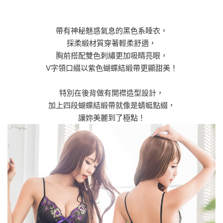
帶有神秘魅惑氣息的黑色系睡衣，
採柔緞材質穿著輕柔舒適，
胸前搭配雙色刺繡更加吸睛亮眼，
V字領口綴以紫色蝴蝶結緞帶更顯甜美！
特別在後背做有開襟造型設計，
加上四段蝴蝶結緞帶就像是蜻蜓點綴，
讓妳美麗到了極點！