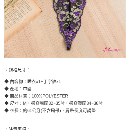
。規格尺寸：
◆ 內容物：睡衣x1+丁字褲x1
◆ 產地：中國
◆ 商品材質：100%POLYESTER
◆ 尺寸：M，適穿胸圍32~35吋，適穿臀圍34~38吋
◆ 衣長：約61公分(不含肩帶)，肩帶長度可調整
。注意事項：