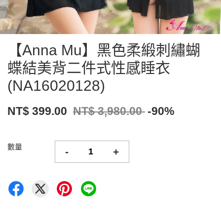
【Anna Mu】黑色柔緞刺繡蝴
蝶結美背二件式性感睡衣
(NA16020128)
NT$ 399.00
NT$ 3,980.00
-90%
數量
-
+