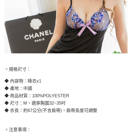
。規格尺寸：
◆ 內容物：睡衣x1
◆ 產地：中國
◆ 商品材質：100%POLYESTER
◆ 尺寸：M，適穿胸圍32~35吋
◆ 衣長：約67公分(不含肩帶)，肩帶長度可調整
。注意事項：