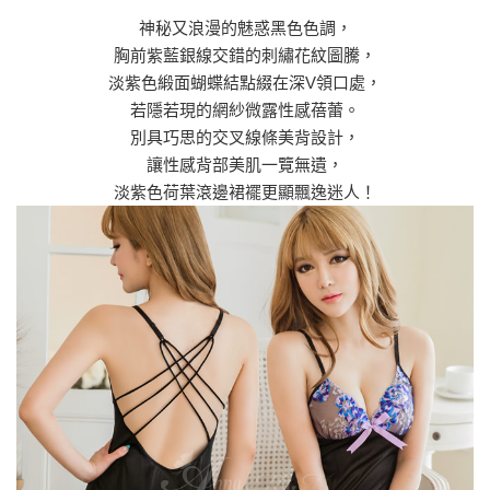
神秘又浪漫的魅惑黑色色調，
胸前紫藍銀線交錯的刺繡花紋圖騰，
淡紫色緞面蝴蝶結點綴在深V領口處，
若隱若現的網紗微露性感蓓蕾。
別具巧思的交叉線條美背設計，
讓性感背部美肌一覽無遺，
淡紫色荷葉滾邊裙襬更顯飄逸迷人！