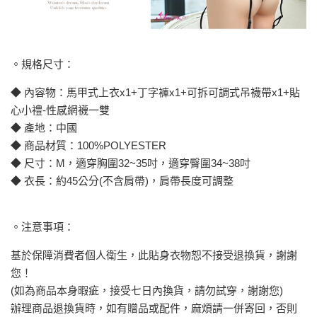
。規格尺寸：
◆ 內容物：馬甲式上衣x1+丁字褲x1+可拆可調式吊襪帶x1+貼
心小禮-性感網襪一雙
◆ 產地：中國
◆ 商品材質：100%POLYESTER
◆ 尺寸：M，適穿胸圍32~35吋，適穿臀圍34~38吋
◆ 衣長：約45公分(不含肩帶)，肩帶長度可調整
。注意事項：
基於保障消費者個人衛生，此貼身衣物恕不接受退換貨，謝謝
您！
(如為商品本身暇疵，接受七日內換貨，請勿試穿，謝謝您)
辦理商品退換貨時，如有贈品或配件，麻煩請一併寄回，否則