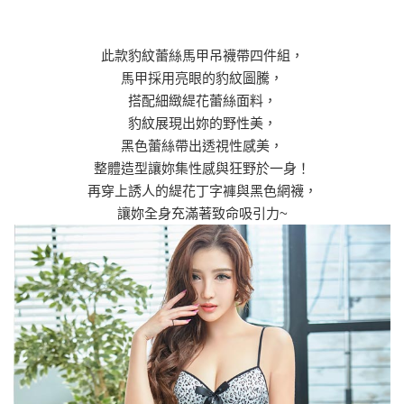
此款豹紋蕾絲馬甲吊襪帶四件組，
馬甲採用亮眼的豹紋圖騰，
搭配細緻緹花蕾絲面料，
豹紋展現出妳的野性美，
黑色蕾絲帶出透視性感美，
整體造型讓妳集性感與狂野於一身！
再穿上誘人的緹花丁字褲與黑色網襪，
讓妳全身充滿著致命吸引力~