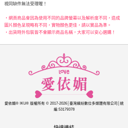
視同缺件無法受理喔！
‧網頁商品會因為使用不同的品牌螢幕以及解析度不同，造成
圖片顏色呈現略有不同，實物顏色更佳，請以實品為準。
‧出貨時外包裝皆不會顯示商品名稱，大家可以安心選購！
愛依媚® IKU® 版權所有 © 2017-2026│臺灣繽紛數位多媒體有限公司│統
編:53179378
快速連結