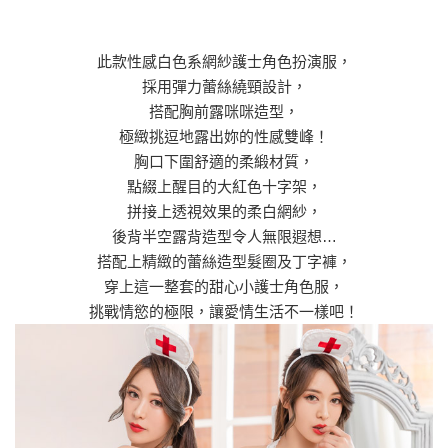
此款性感白色系網紗護士角色扮演服，
採用彈力蕾絲繞頸設計，
搭配胸前露咪咪造型，
極緻挑逗地露出妳的性感雙峰！
胸口下圍舒適的柔緞材質，
點綴上醒目的大紅色十字架，
拼接上透視效果的柔白網紗，
後背半空露背造型令人無限遐想…
搭配上精緻的蕾絲造型髮圈及丁字褲，
穿上這一整套的甜心小護士角色服，
挑戰情慾的極限，讓愛情生活不一樣吧！