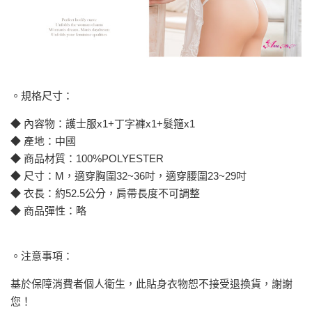
。規格尺寸：
◆ 內容物：護士服x1+丁字褲x1+髮箍x1
◆ 產地：中國
◆ 商品材質：100%POLYESTER
◆ 尺寸：M，適穿胸圍32~36吋，適穿腰圍23~29吋
◆ 衣長：約52.5公分，肩帶長度不可調整
◆ 商品彈性：略
。注意事項：
基於保障消費者個人衛生，此貼身衣物恕不接受退換貨，謝謝
您！