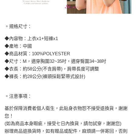
。規格尺寸：
◆內容物：上衣x1+短褲x1
◆產地：中國
◆商品材質：100%POLYESTER
◆尺寸：M，適穿胸圍32~35吋，適穿臀圍34~38吋
◆衣長：約58公分(不含肩帶)，肩帶長度可調整
◆褲長：約28公分(褲頭採鬆緊帶式設計)
。注意事項：
基於保障消費者個人衛生，此貼身衣物恕不接受退換貨，謝謝
您！
(如為商品本身暇疵，接受七日內換貨，請勿試穿，謝謝您)
辦理商品退換貨時，如有贈品或配件，麻煩請一併寄回，否則