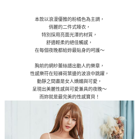
本款以浪漫優雅的粉橘色為主調，
俏麗的二件式睡衣，
特別採用亮面光澤的材質，
舒適輕柔的絕佳觸感，
在每個夜晚都給妳最貼身的呵護～
胸前的網紗蕾絲譜出動人的樂章，
性感樂符在短褲荷葉邊的波浪中跳躍，
動靜之間盡是女人嬌媚與可愛，
呈現出美麗性感與可愛兼具的夜晚～
而妳就是最完美的性感寶貝！