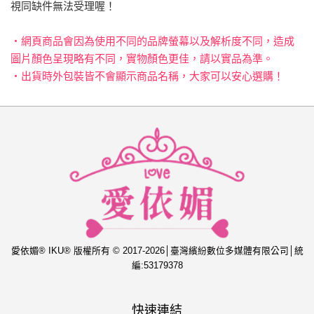
視同缺件無法受理喔！
‧網頁商品會因為使用不同的品牌螢幕以及解析度不同，造成
圖片顏色呈現略有不同，實物顏色更佳，請以實品為準。
‧出貨時外包裝皆不會顯示商品名稱，大家可以安心選購！
愛依媚® IKU® 版權所有 © 2017-2026│臺灣繽紛數位多媒體有限公司│統
編:53179378
快速連結