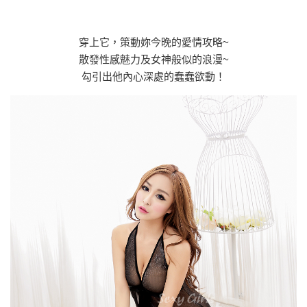
穿上它，策動妳今晚的愛情攻略~
散發性感魅力及女神般似的浪漫~
勾引出他內心深處的蠢蠢欲動！