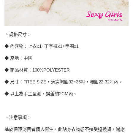
。規格尺寸：
◆ 內容物：上衣x1+丁字褲x1+手圈x1
◆ 產地：中國
◆ 商品材質：100%POLYESTER
◆ 尺寸：FREE SIZE，適穿胸圍32~36吋，腰圍22-32吋內。
◆ 以上為手工量測，誤差約2CM內。
。注意事項：
基於保障消費者個人衛生，此貼身衣物恕不接受退換貨，謝謝