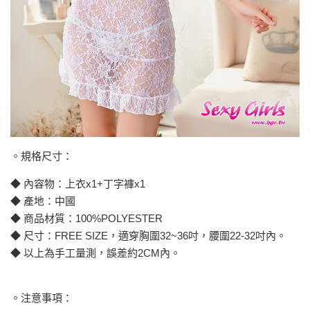
。規格尺寸：
◆ 內容物：上衣x1+丁字褲x1
◆ 產地：中國
◆ 商品材質：100%POLYESTER
◆ 尺寸：FREE SIZE，適穿胸圍32~36吋，腰圍22-32吋內。
◆ 以上為手工量測，誤差約2CM內。
。注意事項：