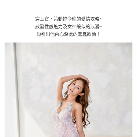
穿上它，策動妳今晚的愛情攻略~
散發性感魅力及女神般似的浪漫~
勾引出他內心深處的蠢蠢欲動！