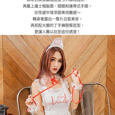
再戴上護士帽髮圈、頸圈和連帶式手圈，
在性感中增添甜美俏麗感～
轉身後露出一整片白皙美背，
再搭配大膽的丁字褲翹臀造型，
更讓人難以抗拒這份誘惑！