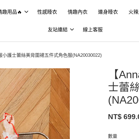
情趣用品🔥
性感睡衣
情趣內衣
連身睡衣
火辣
友站連結
線上客服
制服小護士蕾絲美背圍裙五件式角色服(NA20030022)
【An
士蕾
(NA20
NT$ 699
數量