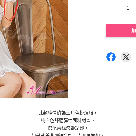
-
加
此款純情俏護士角色扮演服，
純白色舒適彈性面料材質，
搭配蕾絲滾邊點綴，
綁帶式美背圍裙造型引人無限遐想，