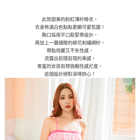
此款甜美的粉紅薄紗睡衣，
衣身佈滿白色點點更顯可愛氛圍！
胸口採用平口鬆緊帶設計，
再加上一層細緻的緹花刺繡網紗，
帶點俏麗又不失性感，
流露出若隱若現的美感，
害羞的女孩若想挑戰性感尺度，
這個設計絕對深得妳心！