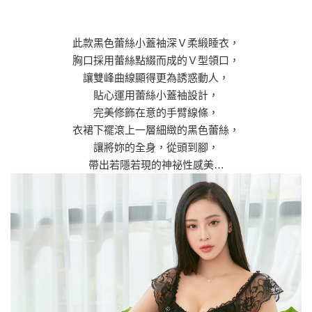
此款黑色蕾絲小蓋袖深Ｖ柔緞睡衣，
胸口採用蕾絲點綴而成的Ｖ型領口，
讓雙峰曲線顯得更為誘惑動人，
貼心運用蕾絲小蓋袖設計，
完美修飾在意的手臂線條，
衣裙下襬滾上一層細緻的黑色蕾絲，
讓將妳的全身，從頭到腳，
帶出若隱若現的神祕性感美…