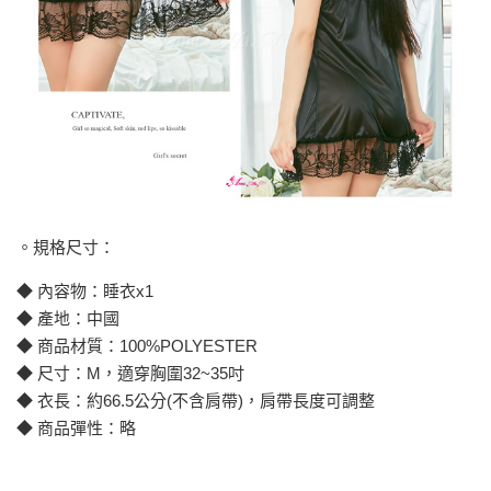
。規格尺寸：
◆ 內容物：睡衣x1
◆ 產地：中國
◆ 商品材質：100%POLYESTER
◆ 尺寸：M，適穿胸圍32~35吋
◆ 衣長：約66.5公分(不含肩帶)，肩帶長度可調整
◆ 商品彈性：略